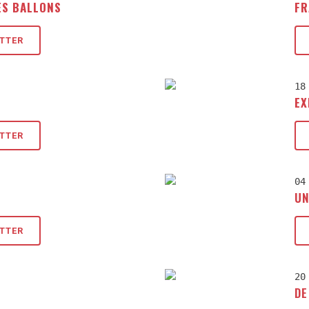
ES BALLONS
FR
ETTER
18
EX
ETTER
04
UN
ETTER
20
DE