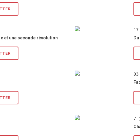
ETTER
17
e et une seconde révolution
Du
ETTER
03
Fa
ETTER
7 
Cha