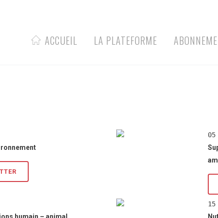
ACCUEIL
LA PLATEFORME
ABONNEME
05
vironnement
Sup
am
ETTER
15
tions humain – animal
Nut