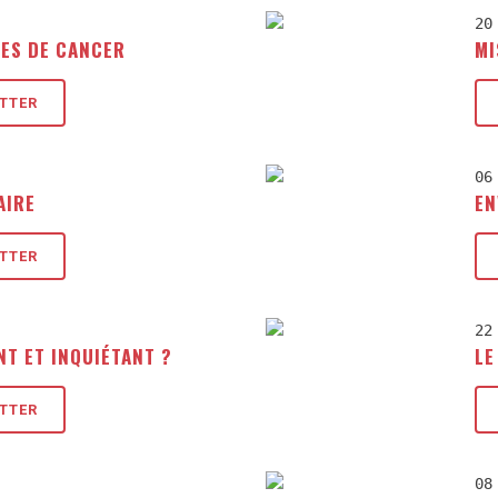
20
UES DE CANCER
MI
ETTER
06
AIRE
EN
ETTER
22
ANT ET INQUIÉTANT ?
LE
ETTER
08