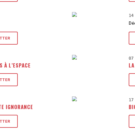
14
Dé
ETTER
07
S À L’ESPACE
LA
ETTER
17
TE IGNORANCE
BI
ETTER