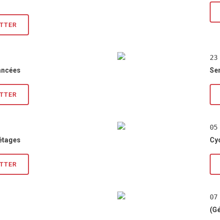
ETTER
23
vancées
Se
ETTER
05
 étages
Cyc
ETTER
07
(G