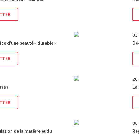
ETTER
03
ice d’une beauté « durable »
Dé
ETTER
20
uses
La 
ETTER
06
lation de la matière et du
Re