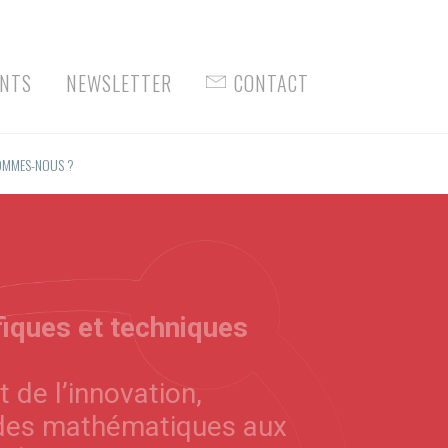
Facebook
NTS
NEWSLETTER
CONTACT
OMMES-NOUS ?
fiques et techniques
t de l’innovation,
s (des mathématiques aux