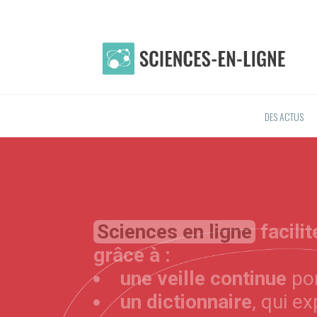
DES ACTUS
Sciences en ligne
facili
grâce à :
une veille continue
por
un dictionnaire
, qui e