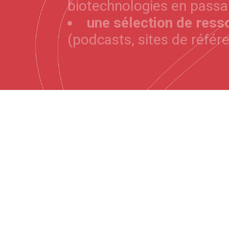
biotechnologies en passan
une sélection de res
(podcasts, sites de référe