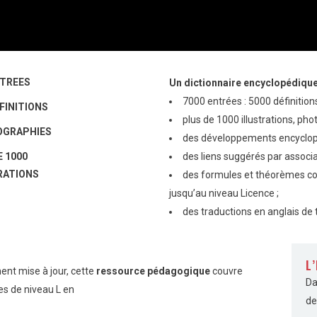
NTREES
Un dictionnaire encyclopédique 
7000 entrées : 5000 définition
FINITIONS
plus de 1000 illustrations, pho
IOGRAPHIES
des développements encyclop
E 1000
des liens suggérés par associa
RATIONS
des formules et théorèmes co
jusqu’au niveau Licence ;
des traductions en anglais de 
L
nt mise à jour, cette
ressource pédagogique
couvre
Da
es de niveau L en
de