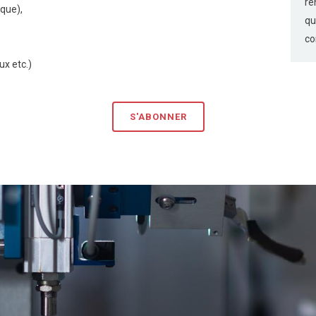
re
ique),
qu
co
ux etc.)
S'ABONNER