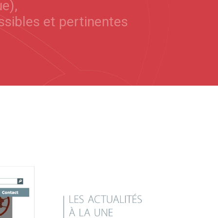
e),
ssibles et pertinentes