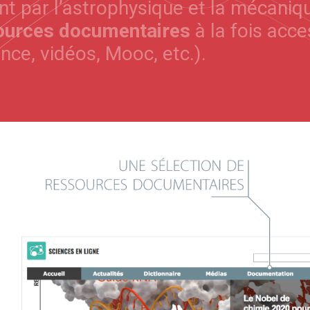
t par l’astrophysique et la mécaniqu
sources documentaires
à la fois acce
nce, vidéos, Mooc, etc.).